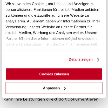
intensive Einführungsphase.
Wir verwenden Cookies, um Inhalte und Anzeigen zu
personalisieren, Funktionen für soziale Medien anbieten
Heute sind rund 200 IT-Mobile von März auf den
zu können und die Zugriffe auf unsere Website zu
Normalstationen, den Intensivstationen, der
analysieren. Außerdem geben wir Informationen zu Ihrer
Verwendung unserer Website an unsere Partner für
Anästhesie, der zentralen Notaufnahme und der
soziale Medien, Werbung und Analysen weiter. Unsere
Intermediate Care der RoMed Kliniken im Einsatz.
Partner führen diese Informationen möglicherweise mit
weiteren Daten zusammen, die Sie ihnen bereitgestellt
Nutzen für alle Berufsgruppen
haben oder die sie im Rahmen Ihrer Nutzung der Dienste
gesammelt haben.
Details zeigen
Die Ärzte nutzen die März IT-Mobile bei der Visite,
für die Pflegekräfte sind sie
Cookies zulassen
Dokumentationsarbeitsplätze. Dazu steht auf
jedem Gang ein IT-Mobil, das sich die Pflegekraft
nimmt, wenn sie zum Patienten geht. Sie hat dort
Anpassen
Zugriff auf die elektronische Patientenakte und
kann ihre Leistungen direkt dort dokumentieren.