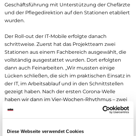
Geschäftsführung mit Unterstützung der Chefärzte
und der Pflegedirektion auf den Stationen etabliert
wurden.
Der Roll-out der IT-Mobile erfolgte danach
schrittweise. Zuerst hat das Projektteam zwei
Stationen aus einem Fachbereich ausgewählt, die
vollständig ausgestattet wurden. Dort erfolgten
dann auch Feinarbeiten. „Wir mussten einige
Lücken schließen, die sich im praktischen Einsatz in
der IT, im Arbeitsablauf und in den Schnittstellen
gezeigt haben. Nach der ersten Corona-Welle
haben wir dann im Vier-Wochen-Rhythmus – zwei
Wochen Schulung, eine Woche mit
Einführungsbegleitung durch den März Service,
eine Woche Pause – alle Stationen mit den IT-
Mobilen ausgestattet“, beschreibt Kellermann die
Diese Webseite verwendet Cookies