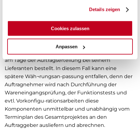
Aus diesem Grund behält sich der Auftragnehmer
gesammelt haben.
Details zeigen
vor, die Angebotspreise zum Zeitpunkt der
Rechnungslegung anzupassen. Möchte der
Auftraggeber evtl. Kursverschlechterungen
Cookies zulassen
ver¬meiden, so können Auftraggeber und
Auftragnehmer verein¬baren, dass der
Anpassen
Auftrag¬nehmer die notwendigen Kompo¬nenten
am Tage der Auftragserteilung bei seinem
Lieferanten bestellt. In diesem Fall kann eine
spätere Wäh¬rungsan-passung entfallen, denn der
Auftragnehmer wird nach Durchführung der
Wareneingangsprüfung, der Funktionstests und
evtl. Vorkonfigu-rationsarbeiten diese
Komponenten unmittelbar und unabhängig vom
Terminplan des Gesamtprojektes an den
Auftraggeber ausliefern und abrechnen.