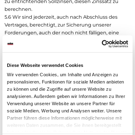
zu entrichtenden Sollzinsen, diesen Zinssatz zu
berechnen.
5.6 Wir sind jederzeit, auch nach Abschluss des
Vertrages, berechtigt, zur Sicherung unserer
Forderungen, auch der noch nicht fälligen, eine
ausreichende Sicherheitsleistung zu verlangen und
weitere Vorausleistungen unsererseits hiervon
abhängig zu machen. Das gilt insbesondere, wenn
Zweifel an der Bonität des Käufers, Unterdeckung
Diese Webseite verwendet Cookies
oder Liquiditätslücken usw. auftreten oder sich das
Wir verwenden Cookies, um Inhalte und Anzeigen zu
ursprüngliche Kreditvolumen erhöht.
personalisieren, Funktionen für soziale Medien anbieten
zu können und die Zugriffe auf unsere Website zu
analysieren. Außerdem geben wir Informationen zu Ihrer
§ 6 Währungsanpassung
Verwendung unserer Website an unsere Partner für
soziale Medien, Werbung und Analysen weiter. Unsere
6.1 Der Einkauf der IT-Hardware erfolgt auf der
Partner führen diese Informationen möglicherweise mit
Währungsbasis US-Dollar. Der US-Dollar-
weiteren Daten zusammen, die Sie ihnen bereitgestellt
Wechselkurs unterliegt starken Schwankungen.
haben oder die sie im Rahmen Ihrer Nutzung der Dienste